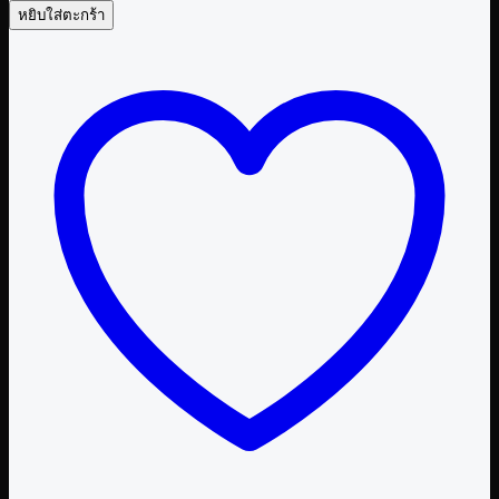
หยิบใส่ตะกร้า
การ์ตูน
อยู่
กับ
เธอ
แล้ว
สบายใจ
เล่ม
1
ชิ้น