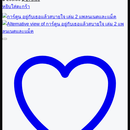
price
price
หยิบใส่ตะกร้า
was:
is:
฿ 295.00.
฿ 275.00.