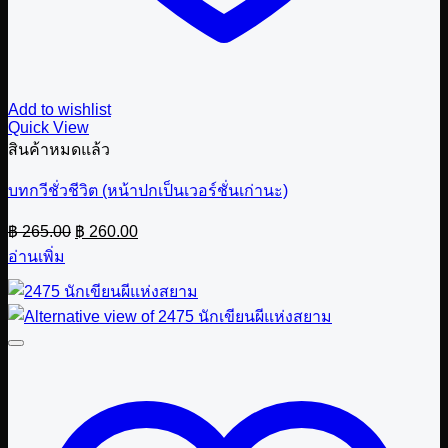
Add to wishlist
Quick View
สินค้าหมดแล้ว
บทกวีชั่วชีวิต (หน้าปกเป็นเวอร์ชั่นเก่านะ)
Original
Current
฿
265.00
฿
260.00
price
price
อ่านเพิ่ม
was:
is:
฿ 265.00.
฿ 260.00.