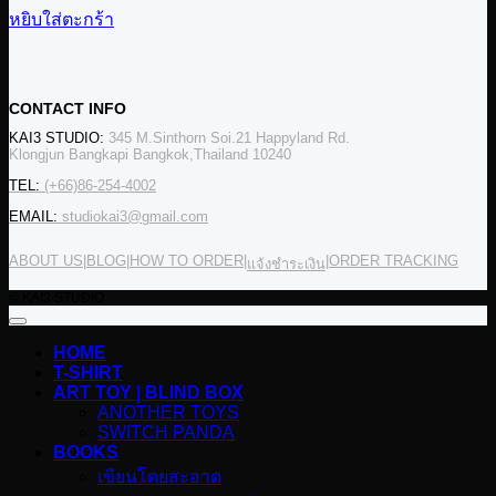
หยิบใส่ตะกร้า
CONTACT INFO
KAI3 STUDIO:
345 M.Sinthorn Soi.21 Happyland Rd.
Klongjun Bangkapi Bangkok,Thailand 10240
TEL:
(+66)86-254-4002
EMAIL:
studiokai3@gmail.com
ABOUT US
|
BLOG
|
HOW TO ORDER
|
|
ORDER TRACKING
แจ้งชำระเงิน
© KAI3 STUDIO
HOME
T-SHIRT
ART TOY | BLIND BOX
ANOTHER TOYS
SWITCH PANDA
BOOKS
เขียนโดยสะอาด