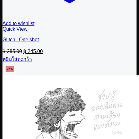
Add to wishlist
Quick View
Glitch : One shot
Original
Current
฿
285.00
฿
245.00
price
price
หยิบใส่ตะกร้า
was:
is:
฿ 285.00.
฿ 245.00.
-7%