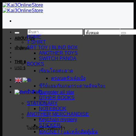
ข้าม
ไป
ยัง
เนื้อหา
ค้นหา:
HOME
ABOUT US
T-SHIRT
ART TOY | BLIND BOX
เข้าสู่ระบบ
ANOTHER TOYS
SWITCH PANDA
THB ฿
BOOKS
USD $
เขียนโดยสะอาด
ครอบครัวเจ๋งเป้ง
ซีรีย์แยมกับเกมกระดาษอัจฉริยะ
Gangster all star
OTHER BOOKS
STATIONARY
NOTEBOOK
ANOTHER MERCHANDISE
Keychain mystery
STICKER
ไม่มีสินค้าในตะกร้า
MAGNET | แม่เหล็กติดตู้เย็น