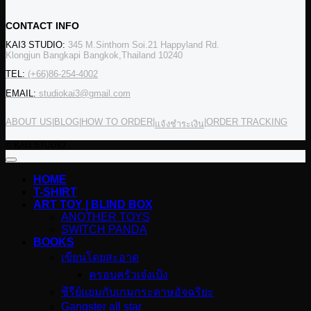
CONTACT INFO
KAI3 STUDIO:
345 M.Sinthorn Soi.21 Happyland Rd.
Klongjun Bangkapi Bangkok,Thailand 10240
TEL:
(+66)86-254-4002
EMAIL:
studiokai3@gmail.com
ABOUT US
|
BLOG
|
HOW TO ORDER
|
|
ORDER TRACKING
แจ้งชำระเงิน
© KAI3 STUDIO
HOME
T-SHIRT
ART TOY | BLIND BOX
ANOTHER TOYS
SWITCH PANDA
BOOKS
เขียนโดยสะอาด
ครอบครัวเจ๋งเป้ง
ซีรีย์แยมกับเกมกระดาษอัจฉริยะ
Gangster all star