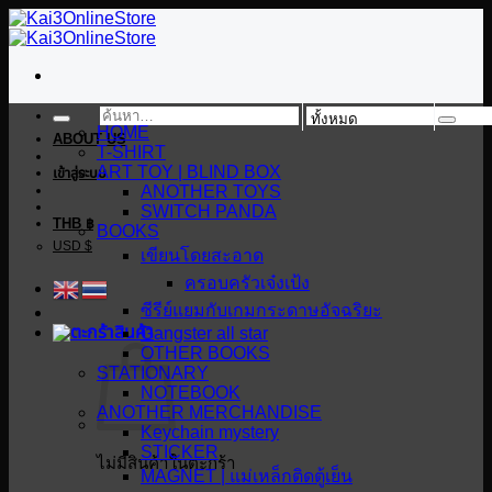
ข้าม
ไป
ยัง
เนื้อหา
ค้นหา:
HOME
ABOUT US
T-SHIRT
ART TOY | BLIND BOX
เข้าสู่ระบบ
ANOTHER TOYS
SWITCH PANDA
THB ฿
BOOKS
USD $
เขียนโดยสะอาด
ครอบครัวเจ๋งเป้ง
ซีรีย์แยมกับเกมกระดาษอัจฉริยะ
Gangster all star
OTHER BOOKS
STATIONARY
NOTEBOOK
ANOTHER MERCHANDISE
Keychain mystery
STICKER
ไม่มีสินค้าในตะกร้า
MAGNET | แม่เหล็กติดตู้เย็น