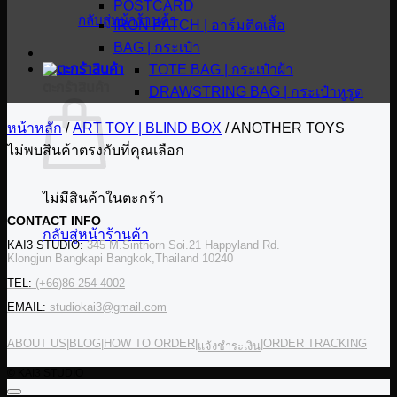
POSTCARD
กลับสู่หน้าร้านค้า
IRON PATCH | อาร์มติดเสื้อ
BAG | กระเป๋า
TOTE BAG | กระเป๋าผ้า
ตะกร้าสินค้า
DRAWSTRING BAG | กระเป๋าหูรูด
หน้าหลัก
/
ART TOY | BLIND BOX
/
ANOTHER TOYS
ไม่พบสินค้าตรงกับที่คุณเลือก
ไม่มีสินค้าในตะกร้า
CONTACT INFO
กลับสู่หน้าร้านค้า
KAI3 STUDIO:
345 M.Sinthorn Soi.21 Happyland Rd.
Klongjun Bangkapi Bangkok,Thailand 10240
TEL:
(+66)86-254-4002
EMAIL:
studiokai3@gmail.com
ABOUT US
|
BLOG
|
HOW TO ORDER
|
|
ORDER TRACKING
แจ้งชำระเงิน
© KAI3 STUDIO