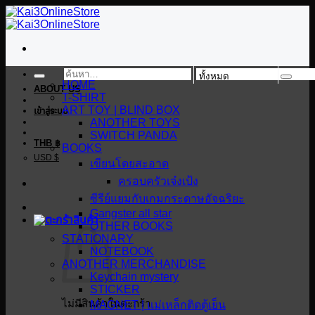
ข้าม
ไป
ยัง
เนื้อหา
ค้นหา:
HOME
ABOUT US
T-SHIRT
ART TOY | BLIND BOX
เข้าสู่ระบบ
ANOTHER TOYS
SWITCH PANDA
THB ฿
BOOKS
USD $
เขียนโดยสะอาด
ครอบครัวเจ๋งเป้ง
ซีรีย์แยมกับเกมกระดาษอัจฉริยะ
Gangster all star
OTHER BOOKS
STATIONARY
NOTEBOOK
ANOTHER MERCHANDISE
Keychain mystery
STICKER
ไม่มีสินค้าในตะกร้า
MAGNET | แม่เหล็กติดตู้เย็น