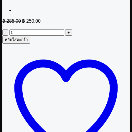
Original
Current
฿
285.00
฿
250.00
price
price
was:
is:
จำนวน
฿ 285.00.
฿ 250.00.
หยิบใส่ตะกร้า
แยม
กับ
เกม
กระดาษ
อัจฉริยะ
เล่ม
1
ชิ้น