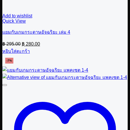
Add to wishlist
Quick View
แยมกับเกมกระดาษอัจฉริยะ เล่ม 4
Original
Current
฿
295.00
฿
280.00
price
price
หยิบใส่ตะกร้า
was:
is:
฿ 295.00.
฿ 280.00.
-7%