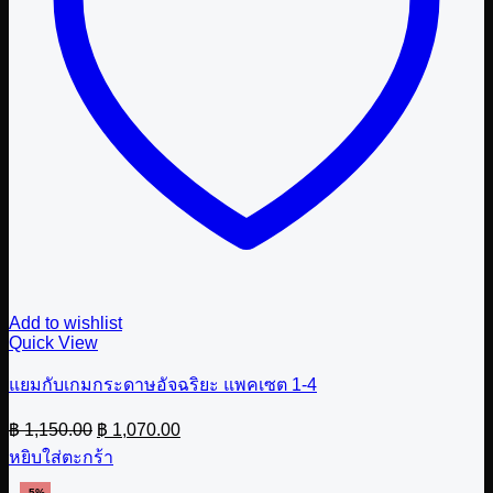
Add to wishlist
Quick View
แยมกับเกมกระดาษอัจฉริยะ แพคเซต 1-4
Original
Current
฿
1,150.00
฿
1,070.00
price
price
หยิบใส่ตะกร้า
was:
is:
฿ 1,150.00.
฿ 1,070.00.
-5%