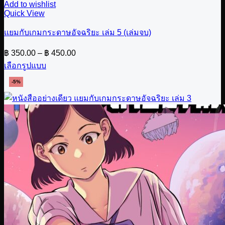
Add to wishlist
Quick View
แยมกับเกมกระดาษอัจฉริยะ เล่ม 5 (เล่มจบ)
Price
฿
350.00
–
฿
450.00
range:
เลือกรูปแบบ
฿ 350.00
This
through
-5%
product
฿ 450.00
has
multiple
variants.
The
options
may
be
chosen
on
the
product
page