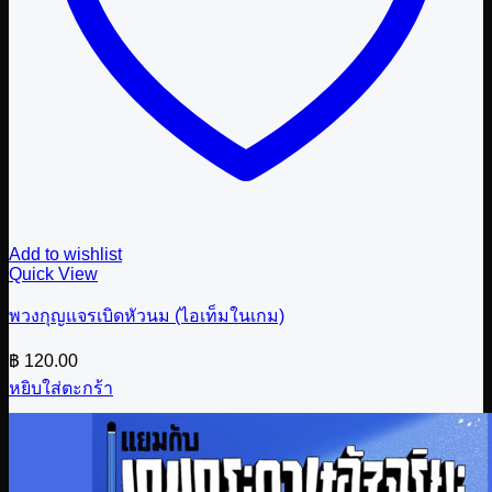
Add to wishlist
Quick View
พวงกุญแจรเบิดหัวนม (ไอเท็มในเกม)
฿
120.00
หยิบใส่ตะกร้า