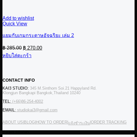
Add to wishlist
Quick View
แยมกับเกมกระดาษอัจฉริยะ เล่ม 2
Original
Current
฿
285.00
฿
270.00
price
price
หยิบใส่ตะกร้า
was:
is:
฿ 285.00.
฿ 270.00.
CONTACT INFO
KAI3 STUDIO:
345 M.Sinthorn Soi.21 Happyland Rd.
Klongjun Bangkapi Bangkok,Thailand 10240
TEL:
(+66)86-254-4002
EMAIL:
studiokai3@gmail.com
ABOUT US
|
BLOG
|
HOW TO ORDER
|
|
ORDER TRACKING
แจ้งชำระเงิน
© KAI3 STUDIO