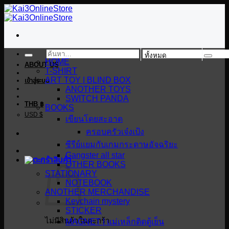
ข้าม
ไป
ยัง
เนื้อหา
ค้นหา:
HOME
ABOUT US
T-SHIRT
ART TOY | BLIND BOX
เข้าสู่ระบบ
ANOTHER TOYS
SWITCH PANDA
THB ฿
BOOKS
USD $
เขียนโดยสะอาด
ครอบครัวเจ๋งเป้ง
ซีรีย์แยมกับเกมกระดาษอัจฉริยะ
Gangster all star
OTHER BOOKS
STATIONARY
NOTEBOOK
ANOTHER MERCHANDISE
Keychain mystery
STICKER
ไม่มีสินค้าในตะกร้า
MAGNET | แม่เหล็กติดตู้เย็น