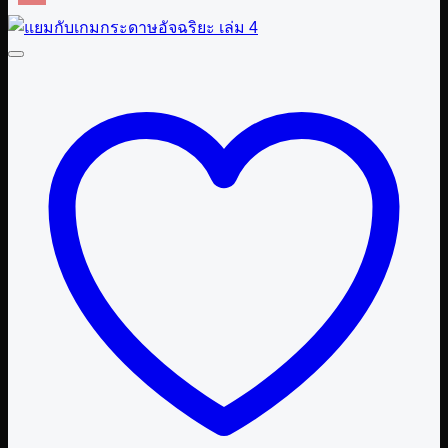
product
฿ 270.00
has
multiple
variants.
The
options
may
be
chosen
on
the
product
page