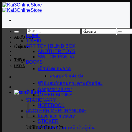
ข้าม
ไป
ยัง
เนื้อหา
ค้นหา:
HOME
ABOUT US
T-SHIRT
ART TOY | BLIND BOX
เข้าสู่ระบบ
ANOTHER TOYS
SWITCH PANDA
THB ฿
BOOKS
USD $
เขียนโดยสะอาด
ครอบครัวเจ๋งเป้ง
ซีรีย์แยมกับเกมกระดาษอัจฉริยะ
Gangster all star
OTHER BOOKS
STATIONARY
NOTEBOOK
ANOTHER MERCHANDISE
Keychain mystery
STICKER
ไม่มีสินค้าในตะกร้า
MAGNET | แม่เหล็กติดตู้เย็น