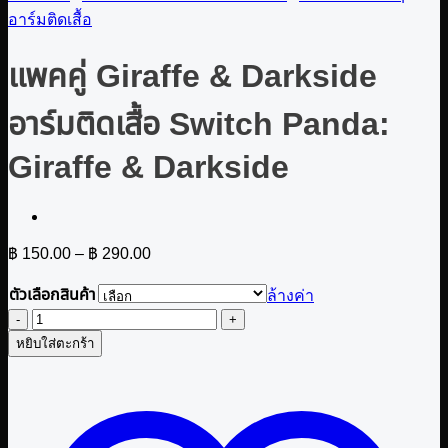
อาร์มติดเสื้อ
แพคคู่ Giraffe & Darkside
อาร์มติดเสื้อ Switch Panda:
Giraffe & Darkside
Price
฿
150.00
–
฿
290.00
range:
฿ 150.00
ตัวเลือกสินค้า
ล้างค่า
through
จำนวน
฿ 290.00
หยิบใส่ตะกร้า
แพค
คู่
Giraffe
&
Darkside