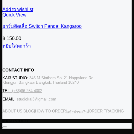
Add to wishlist
Quick View
อาร์มติดเสื้อ Switch Panda: Kangaroo
฿
150.00
หยิบใส่ตะกร้า
CONTACT INFO
KAI3 STUDIO:
345 M.Sinthorn Soi.21 Happyland Rd.
Klongjun Bangkapi Bangkok,Thailand 10240
TEL:
(+66)86-254-4002
EMAIL:
studiokai3@gmail.com
ABOUT US
|
BLOG
|
HOW TO ORDER
|
|
ORDER TRACKING
แจ้งชำระเงิน
© KAI3 STUDIO