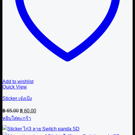
Add to wishlist
Quick View
Sticker เจ๋งเป้ง
Original
Current
฿
65.00
฿
60.00
price
price
หยิบใส่ตะกร้า
was:
is:
฿ 65.00.
฿ 60.00.