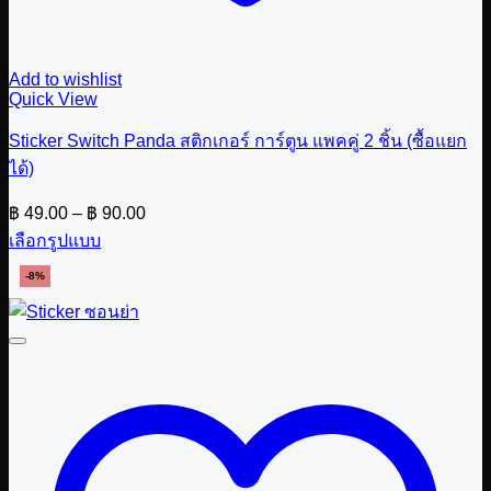
Add to wishlist
Quick View
Sticker Switch Panda สติกเกอร์ การ์ตูน แพคคู่ 2 ชิ้น (ซื้อแยก
ได้)
Price
฿
49.00
–
฿
90.00
range:
เลือกรูปแบบ
฿ 49.00
This
through
-8%
product
฿ 90.00
has
multiple
variants.
The
options
may
be
chosen
on
the