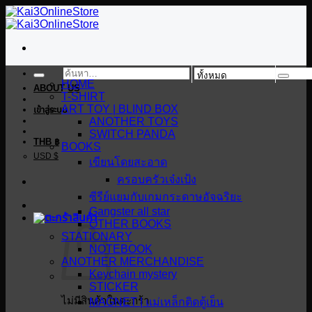
ข้าม
ไป
ยัง
เนื้อหา
ค้นหา:
HOME
ABOUT US
T-SHIRT
ART TOY | BLIND BOX
เข้าสู่ระบบ
ANOTHER TOYS
SWITCH PANDA
THB ฿
BOOKS
USD $
เขียนโดยสะอาด
ครอบครัวเจ๋งเป้ง
ซีรีย์แยมกับเกมกระดาษอัจฉริยะ
Gangster all star
OTHER BOOKS
STATIONARY
NOTEBOOK
ANOTHER MERCHANDISE
Keychain mystery
STICKER
ไม่มีสินค้าในตะกร้า
MAGNET | แม่เหล็กติดตู้เย็น