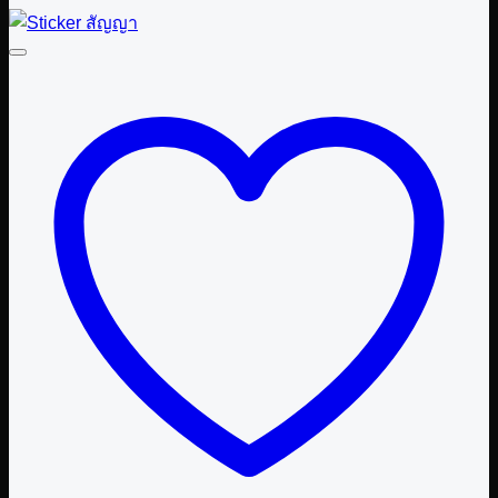
฿ 45.00
has
multiple
variants.
The
options
may
be
chosen
on
the
product
page