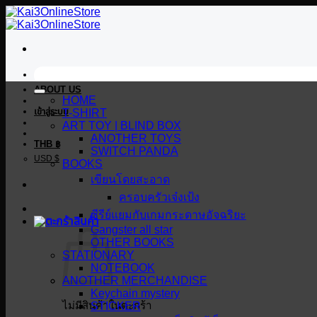
ข้าม
ไป
ยัง
เนื้อหา
ABOUT US
HOME
เข้าสู่ระบบ
T-SHIRT
ART TOY | BLIND BOX
ANOTHER TOYS
THB ฿
SWITCH PANDA
USD $
BOOKS
เขียนโดยสะอาด
ครอบครัวเจ๋งเป้ง
ซีรีย์แยมกับเกมกระดาษอัจฉริยะ
Gangster all star
OTHER BOOKS
STATIONARY
NOTEBOOK
ANOTHER MERCHANDISE
Keychain mystery
ไม่มีสินค้าในตะกร้า
STICKER