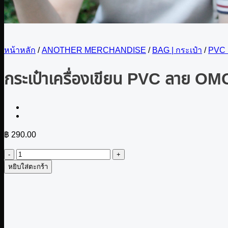
หน้าหลัก
/
ANOTHER MERCHANDISE
/
BAG | กระเป๋า
/
PVC 
กระเป๋าเครื่องเขียน PVC ลาย OM
฿
290.00
จำนวน
หยิบใส่ตะกร้า
กระเป๋า
เครื่อง
เขียน
PVC
ลาย
OMG