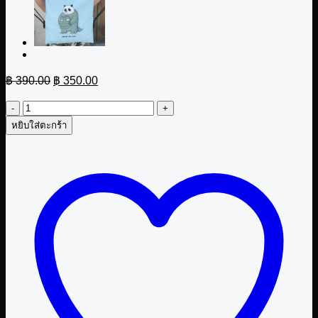
Original
Current
฿
390.00
฿
350.00
price
price
was:
is:
จำนวน
฿ 390.00.
฿ 350.00.
หยิบใส่ตะกร้า
กระเป๋า
หูรูด
Mascot02
ชิ้น