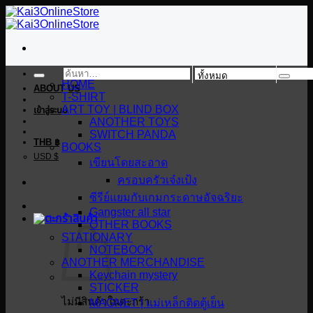
ข้าม
ไป
ยัง
เนื้อหา
ค้นหา:
HOME
ABOUT US
T-SHIRT
ART TOY | BLIND BOX
เข้าสู่ระบบ
ANOTHER TOYS
SWITCH PANDA
THB ฿
BOOKS
USD $
เขียนโดยสะอาด
ครอบครัวเจ๋งเป้ง
ซีรีย์แยมกับเกมกระดาษอัจฉริยะ
Gangster all star
OTHER BOOKS
STATIONARY
NOTEBOOK
ANOTHER MERCHANDISE
Keychain mystery
STICKER
ไม่มีสินค้าในตะกร้า
MAGNET | แม่เหล็กติดตู้เย็น