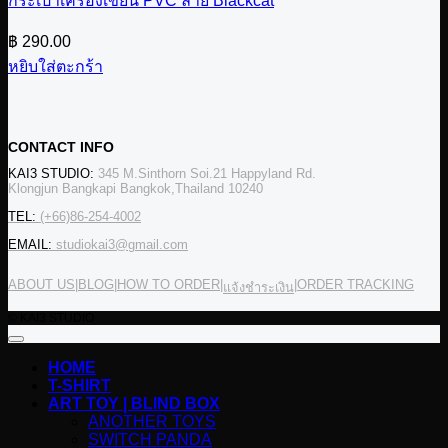
กระเป๋าเครื่องเขียน PVC ลาย Blackcat
฿
290.00
หยิบใส่ตะกร้า
CONTACT INFO
KAI3 STUDIO:
345 M.Sinthorn Soi.21 Happyland Rd.
Klongjun Bangkapi Bangkok,Thailand 10240
TEL:
(+66)86-254-4002
EMAIL:
studiokai3@gmail.com
ABOUT US
|
BLOG
|
HOW TO ORDER
|
|
ORDER TRACKING
แจ้งชำระเงิน
© KAI3 STUDIO
HOME
T-SHIRT
ART TOY | BLIND BOX
ANOTHER TOYS
SWITCH PANDA