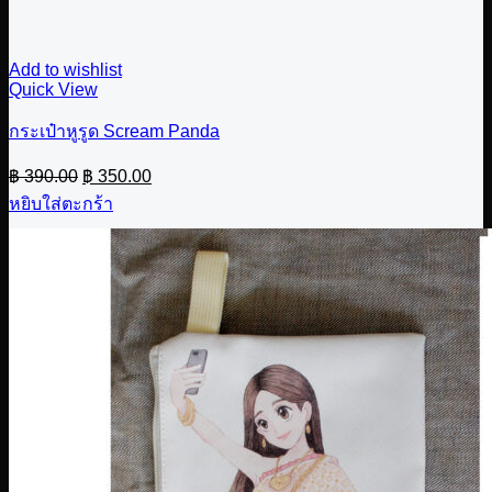
Add to wishlist
Quick View
กระเป๋าหูรูด Scream Panda
Original
Current
฿
390.00
฿
350.00
price
price
หยิบใส่ตะกร้า
was:
is:
฿ 390.00.
฿ 350.00.