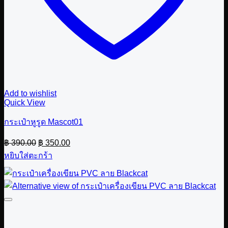
Add to wishlist
Quick View
กระเป๋าหูรูด Mascot01
Original
Current
฿
390.00
฿
350.00
price
price
หยิบใส่ตะกร้า
was:
is:
฿ 390.00.
฿ 350.00.