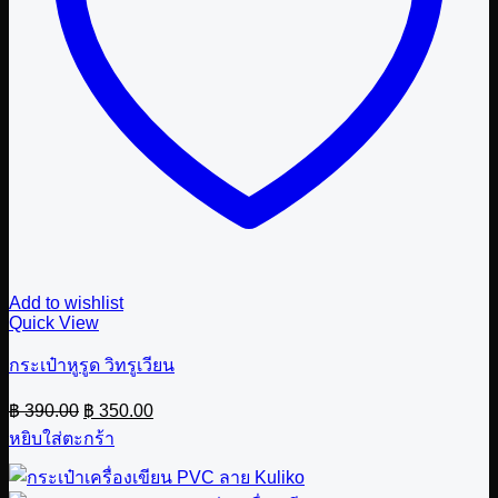
Add to wishlist
Quick View
กระเป๋าหูรูด วิทรูเวียน
Original
Current
฿
390.00
฿
350.00
price
price
หยิบใส่ตะกร้า
was:
is:
฿ 390.00.
฿ 350.00.