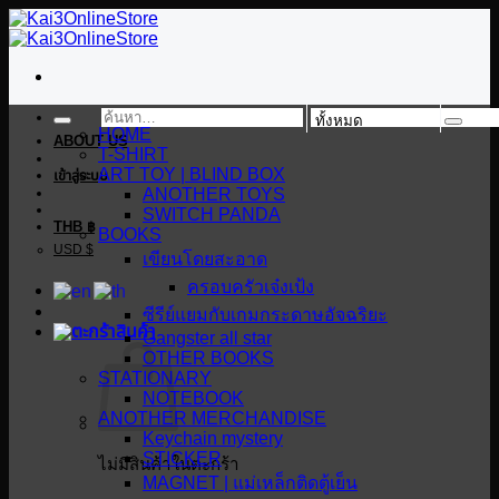
ข้าม
ไป
ยัง
เนื้อหา
ค้นหา:
HOME
ABOUT US
T-SHIRT
ART TOY | BLIND BOX
เข้าสู่ระบบ
ANOTHER TOYS
SWITCH PANDA
THB ฿
BOOKS
USD $
เขียนโดยสะอาด
ครอบครัวเจ๋งเป้ง
ซีรีย์แยมกับเกมกระดาษอัจฉริยะ
Gangster all star
OTHER BOOKS
STATIONARY
NOTEBOOK
ANOTHER MERCHANDISE
Keychain mystery
STICKER
ไม่มีสินค้าในตะกร้า
MAGNET | แม่เหล็กติดตู้เย็น