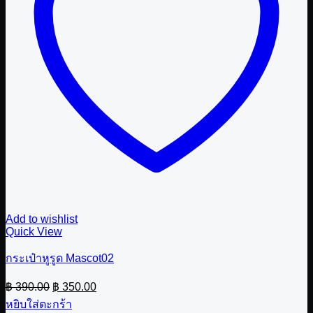
Add to wishlist
Quick View
กระเป๋าหูรูด Mascot02
Original
Current
฿
390.00
฿
350.00
price
price
หยิบใส่ตะกร้า
was:
is: