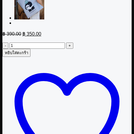
Original
Current
฿
390.00
฿
350.00
price
price
was:
is:
จำนวน
฿ 390.00.
฿ 350.00.
หยิบใส่ตะกร้า
กระเป๋า
หูรูด
Good
panda
ชิ้น