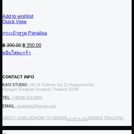
Add to wishlist
Quick View
กระเป๋าหูรูด Panalisa
Original
Current
฿
390.00
฿
350.00
price
price
หยิบใส่ตะกร้า
was:
is:
฿ 390.00.
฿ 350.00.
CONTACT INFO
KAI3 STUDIO:
345 M.Sinthorn Soi.21 Happyland Rd.
Klongjun Bangkapi Bangkok,Thailand 10240
TEL:
(+66)86-254-4002
EMAIL:
studiokai3@gmail.com
ABOUT US
|
BLOG
|
HOW TO ORDER
|
|
ORDER TRACKING
แจ้งชำระเงิน
© KAI3 STUDIO