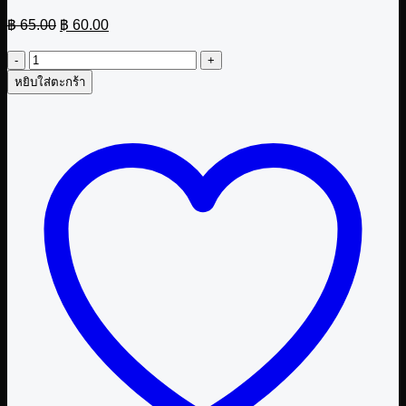
Original
Current
฿
65.00
฿
60.00
price
price
was:
is:
จำนวน
฿ 65.00.
฿ 60.00.
Sticker
หยิบใส่ตะกร้า
จำปี
ชิ้น