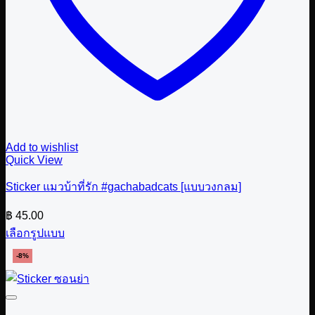
Add to wishlist
Quick View
Sticker แมวบ้าที่รัก #gachabadcats [แบบวงกลม]
฿
45.00
เลือกรูปแบบ
This
-8%
product
has
multiple
variants.
The