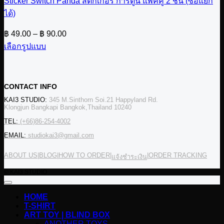
Sticker Switch Panda สติกเกอร์ การ์ตูน แพคคู่ 2 ชิ้น (ซื้อแยก
ได้)
Price
฿
49.00
–
฿
90.00
range:
เลือกรูปแบบ
฿ 49.00
This
through
product
฿ 90.00
has
multiple
CONTACT INFO
variants.
KAI3 STUDIO:
345 M.Sinthorn Soi.21 Happyland Rd.
The
Klongjun Bangkapi Bangkok,Thailand 10240
options
may
TEL:
(+66)86-254-4002
be
EMAIL:
studiokai3@gmail.com
chosen
on
the
ABOUT US
|
BLOG
|
HOW TO ORDER
|
|
ORDER TRACKING
แจ้งชำระเงิน
product
© KAI3 STUDIO
page
HOME
T-SHIRT
ART TOY | BLIND BOX
ANOTHER TOYS