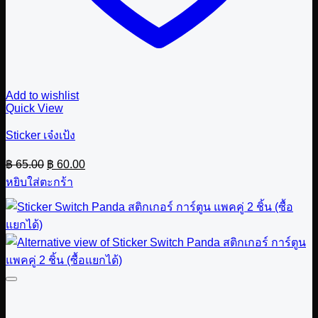
Add to wishlist
Quick View
Sticker เจ๋งเป้ง
Original
Current
฿
65.00
฿
60.00
price
price
หยิบใส่ตะกร้า
was:
is:
฿ 65.00.
฿ 60.00.