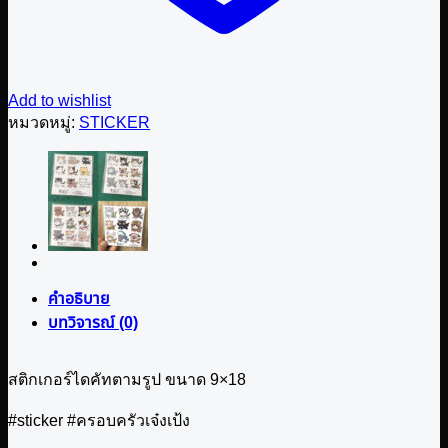
Add to wishlist
หมวดหมู่:
STICKER
คำอธิบาย
บทวิจารณ์ (0)
สติกเกอร์ไดคัทตามรูป ขนาด 9×18
#sticker #ครอบครัวเจ๋งเป้ง