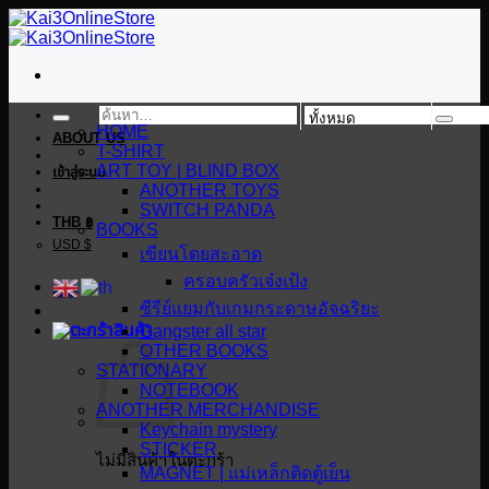
ข้าม
ไป
ยัง
เนื้อหา
ค้นหา:
HOME
ABOUT US
T-SHIRT
ART TOY | BLIND BOX
เข้าสู่ระบบ
ANOTHER TOYS
SWITCH PANDA
THB ฿
BOOKS
USD $
เขียนโดยสะอาด
ครอบครัวเจ๋งเป้ง
ซีรีย์แยมกับเกมกระดาษอัจฉริยะ
Gangster all star
OTHER BOOKS
STATIONARY
NOTEBOOK
ANOTHER MERCHANDISE
Keychain mystery
STICKER
ไม่มีสินค้าในตะกร้า
MAGNET | แม่เหล็กติดตู้เย็น