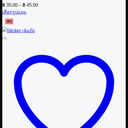
Price
฿
35.00
–
฿
45.00
range:
เลือกรูปแบบ
฿ 35.00
This
through
-8%
product
฿ 45.00
has
multiple
variants.
The
options
may
be
chosen
on
the
product
page