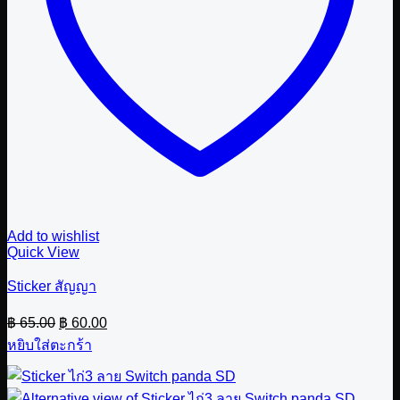
Add to wishlist
Quick View
Sticker สัญญา
Original
Current
฿
65.00
฿
60.00
price
price
หยิบใส่ตะกร้า
was:
is:
฿ 65.00.
฿ 60.00.