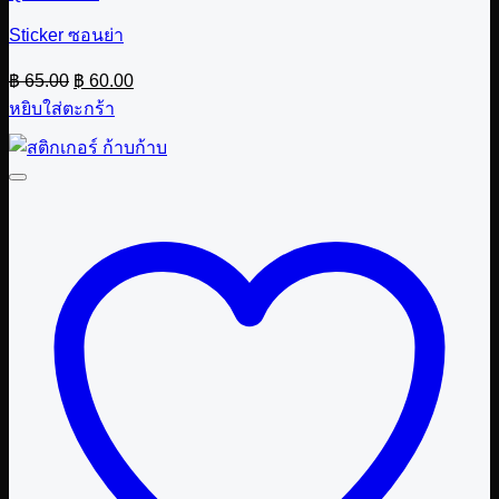
Sticker ซอนย่า
Original
Current
฿
65.00
฿
60.00
price
price
หยิบใส่ตะกร้า
was:
is:
฿ 65.00.
฿ 60.00.