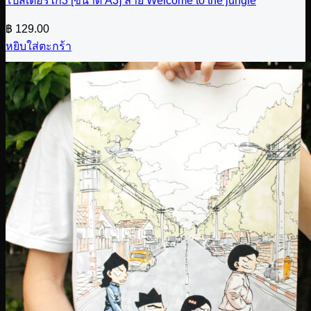
โปสเตอร์ไก่3 [ขนาด A3] ลาย Welcome to the jungle
฿
129.00
หยิบใส่ตะกร้า