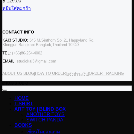
฿
129.00
หยิบใส่ตะกร้า
CONTACT INFO
KAI3 STUDIO:
345 M.Sinthorn Soi.21 Happyland Rd.
Klongjun Bangkapi Bangkok,Thailand 10240
TEL:
(+66)86-254-4002
EMAIL:
studiokai3@gmail.com
ABOUT US
|
BLOG
|
HOW TO ORDER
|
|
ORDER TRACKING
แจ้งชำระเงิน
© KAI3 STUDIO
HOME
T-SHIRT
ART TOY | BLIND BOX
ANOTHER TOYS
SWITCH PANDA
BOOKS
เขียนโดยสะอาด