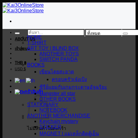
ข้าม
ไป
ยัง
เนื้อหา
ค้นหา:
HOME
ABOUT US
T-SHIRT
ART TOY | BLIND BOX
เข้าสู่ระบบ
ANOTHER TOYS
SWITCH PANDA
THB ฿
BOOKS
USD $
เขียนโดยสะอาด
ครอบครัวเจ๋งเป้ง
ซีรีย์แยมกับเกมกระดาษอัจฉริยะ
Gangster all star
OTHER BOOKS
STATIONARY
NOTEBOOK
ANOTHER MERCHANDISE
Keychain mystery
STICKER
ไม่มีสินค้าในตะกร้า
MAGNET | แม่เหล็กติดตู้เย็น